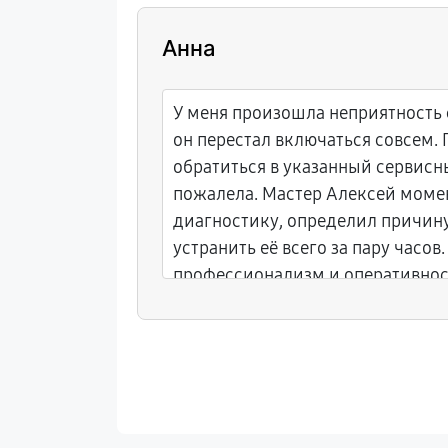
Анна
ею за
У меня произошла неприятность 
н
он перестал включаться совсем.
й в
обратиться в указанный сервисны
ро и без
пожалела. Мастер Алексей моме
аботе.
диагностику, определил причин
устранить её всего за пару часов.
профессионализм и оперативнос
Теперь ноутбук снова работает к