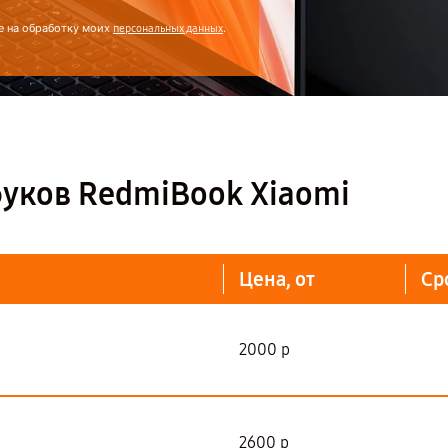
е на обработку моих
.
персональных данных
буков RedmiBook Xiaomi
Цена, от
Ср
2000 р
2600 р