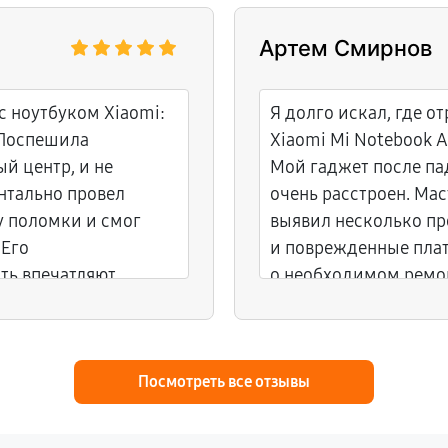
Артем Смирнов
с ноутбуком Xiaomi:
Я долго искал, где о
 Поспешила
Xiaomi Mi Notebook Ai
й центр, и не
Мой гаджет после пад
нтально провел
очень расстроен. Мас
у поломки и смог
выявил несколько п
 Его
и поврежденные плат
ть впечатляют.
о необходимом ремон
ак новенький!
выполнена быстро, и 
ноутбук.
Посмотреть все отзывы