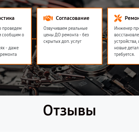
остика
Согласование
Ремо
о проведем
Озвучиваем реальные
Инженер пр
и сообщим о
цены ДО ремонта - без
восстановл
скрытых доп. услуг
устройства,
ях - даже
новые детал
 ремонта
требуется.
Отзывы