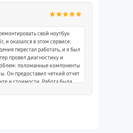
Светлан
тремонтировать свой ноутбук
К сожален
r, и оказался в этом сервисе.
начал зав
ения перестал работать, и я был
Обратить
тер провел диагностику и
решением
роблем: поломанные компоненты
вызову, о
ы. Он предоставил четкий отчет
вернул ег
те и стоимости. Работа была
дней. Ра
уже через два дня я забрал свой
дали нес