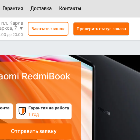
Гарантия
Доставка
Контакты
 пл. Карла
аркса, 7
▼
Проверить статус заказа
Заказать звонок
:00 до 20:00
iaomi RedmiBook
онта
Гарантия на работу
1 год
Отправить заявку