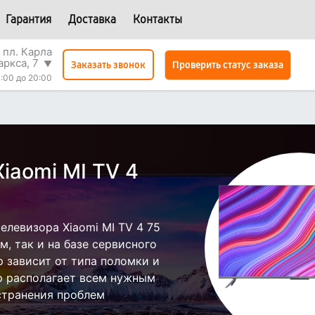
Гарантия
Доставка
Контакты
 пл. Карла
аркса, 7
▼
Проверить статус заказа
Заказать звонок
:00 до 20:00
iaomi MI TV 4
левизора Xiaomi MI TV 4 75
, так и на базе сервисного
р зависит от типа поломки и
р располагает всем нужным
странения проблем