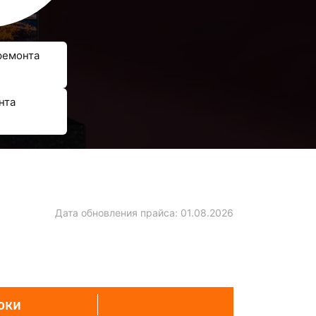
ремонта
нта
Дата обновления прайса:
01.08.2026
оки