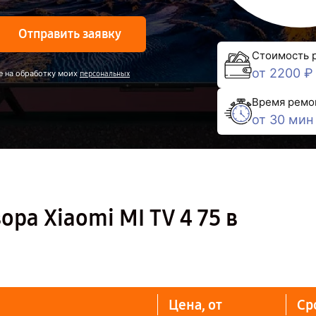
Отправить заявку
Стоимость 
от 2200 ₽
е на обработку моих
персональных
Время ремо
от 30 мин
ра Xiaomi MI TV 4 75 в
Цена, от
Ср