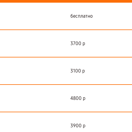
бесплатно
3700 р
3100 р
4800 р
3900 р